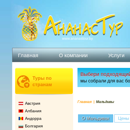
www.ananastour.by
Главная
О компании
Услуги
Выбери подходящий
Туры по
мы собрали для вас б
странам
Главная
Мальдивы
Австрия
Албания
О Мальдивах
Цены
Андорра
Болгария