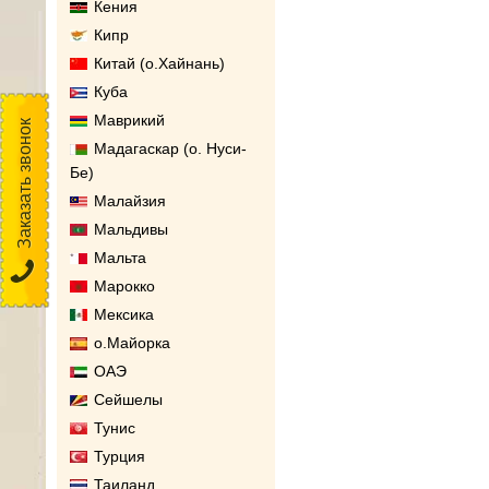
Кения
Кипр
Китай (о.Хайнань)
Куба
Маврикий
Заказать звонок
Мадагаскар (о. Нуси-
Бе)
Малайзия
Мальдивы
Мальта
Марокко
Мексика
о.Майорка
ОАЭ
Сейшелы
Тунис
Турция
Таиланд