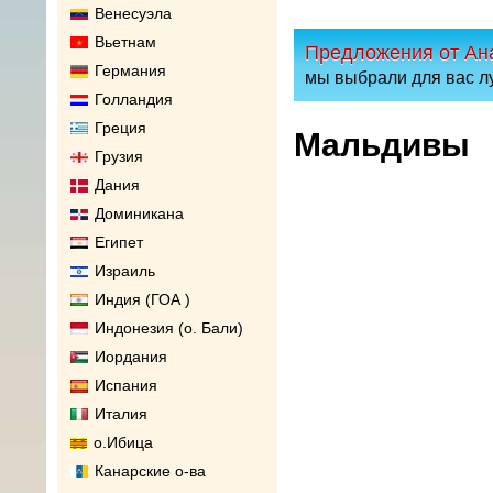
Венесуэла
Вьетнам
Предложения от Ан
Германия
мы выбрали для вас л
Голландия
Греция
Мальдивы
Грузия
Дания
Доминикана
Египет
Израиль
Индия (ГОА )
Индонезия (о. Бали)
Иордания
Испания
Италия
о.Ибица
Канарские о-ва