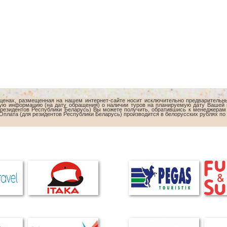
 ценах, размещенная на нашем интернет-сайте носит исключительно предварительн
ную информацию (на дату обращения) о наличии туров на планируемую дату Вашей п
нерезидентов Республики Беларусь) Вы можете получить, обратившись к менеджерам 
Оплата (для резидентов Республики Беларусь) производится в белорусских рублях по