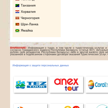
Танзания
Хорватия
Черногория
Шри-Ланка
Ямайка
ВНИМАНИЕ!
Информация о турах, в том числе о туристических услугах и
согласно Гражданского кодекса Республики Беларусь (статья 407). Актуаль
рублях (для резидентов Республики Беларусь) либо в другой валюте (для 
указанные в подписанном сторонами договоре оказания туристических услуг. 
Информация о защите персональных данных