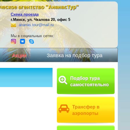
ческое агентство
"АнанасТур"
Схема проезда
г.Минск
,
ул. Чкалова 20, офис 5
ananas.tour@mail.ru
Мы в социальных сетях:
Акции
Заявка на подбор тура
Подбор тура
самостоятельно
Трансфер в
аэропорты